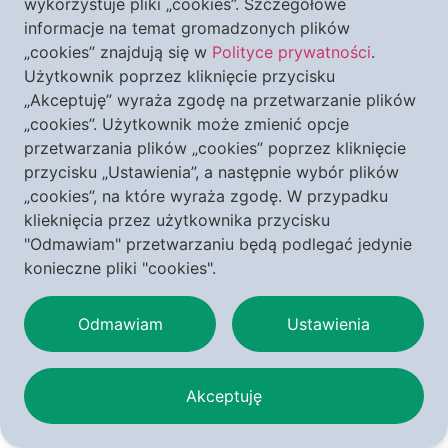
wykorzystuje pliki „cookies”. Szczegółowe
rewolucja przemysłowa to wszystko narzędzia
informacje na temat gromadzonych plików
konieczne do realizacji ich misternego planu.
„cookies” znajdują się w
Polityce prywatności
.
Użytkownik poprzez kliknięcie przycisku
Autorka ukazuje również negatywną rolę
„Akceptuję” wyraża zgodę na przetwarzanie plików
„cookies”. Użytkownik może zmienić opcje
współczesnej, franciszkowej retoryki w
przetwarzania plików „cookies” poprzez kliknięcie
nauczaniu Kościoła oraz zaangażowanie
przycisku „Ustawienia”, a następnie wybór plików
„cookies”, na które wyraża zgodę. W przypadku
papieża w realizację Agendy 2030.
klieknięcia przez użytkownika przycisku
"Odmawiam" przetwarzaniu będą podlegać jedynie
Co możemy zrobić, żeby zrzucić z siebie
konieczne pliki "cookies".
niesłuszne poczucie winy i nie przyjmować
Odmawiam
Ustawienia
nakładanych przez globalistów kajdan?
Akceptuję
POMAGAM W PROMOCJI EBOOKA!