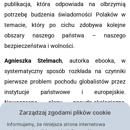
publikacja, która odpowiada na olbrzymią
potrzebę budzenia świadomości Polaków w
temacie, który po cichu zdobywa kolejne
obszary naszego państwa – naszego
bezpieczeństwa i wolności.
Agnieszka Stelmach
, autorka ebooka, w
systematyczny sposób rozkłada na czynniki
pierwsze problem pochodu globalistów przez
instytucje państwowe i europejskie.
Nowoczesne plany pseudo-ekologiczne,
Zarządzaj zgodami plików cookie
bezwarunkowy dochód podstawowy i wielkie
programy socjalne, depopulacja i czwarta
Informujemy, że niniejsza strona internetowa