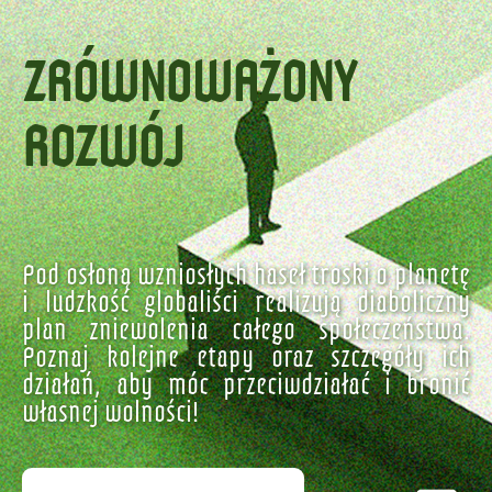
ZRÓWNOWAŻONY
ROZWÓJ
Pod osłoną wzniosłych haseł troski o planetę
i ludzkość globaliści realizują diaboliczny
plan zniewolenia całego społeczeństwa.
Poznaj kolejne etapy oraz szczegóły ich
działań, aby móc przeciwdziałać i bronić
własnej wolności!